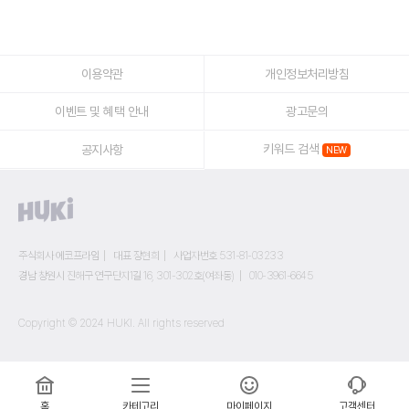
이용약관
개인정보처리방침
이벤트 및 혜택 안내
광고문의
키워드 검색
공지사항
주식회사 에코프라임
대표 장현희
사업자번호 531-81-03233
경남 창원시 진해구 연구단지1길 16, 301-302호(여좌동)
010-3961-6645
Copyright © 2024 HUKI. All rights reserved
홈
카테고리
마이페이지
고객센터