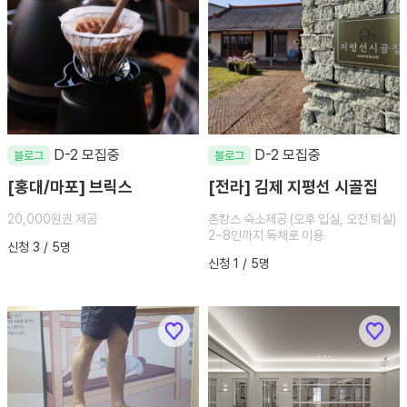
D-2 모집중
D-2 모집중
블로그
블로그
[홍대/마포] 브릭스
[전라] 김제 지평선 시골집
20,000원권 제공
촌캉스 숙소제공 (오후 입실, 오전 퇴실)
2~8인까지 독채로 이용
신청 3 / 5명
신청 1 / 5명