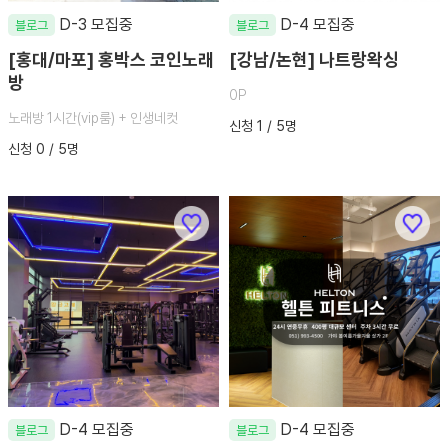
D-3 모집중
D-4 모집중
블로그
블로그
[홍대/마포] 홍박스 코인노래
[강남/논현] 나트랑왁싱
방
0P
노래방 1시간(vip룸) + 인생네컷
신청 1 / 5명
신청 0 / 5명
D-4 모집중
D-4 모집중
블로그
블로그