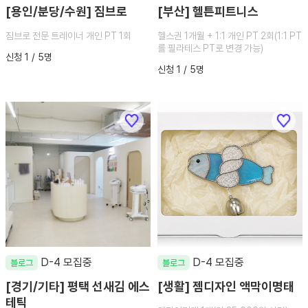
[용인/분당/수원] 짐브로
[부산] 헬튼피트니스
짐브로 전문 트레이너 개인 PT 1회
헬스권 1개월 + 1:1 개인 PT 2회(1:1 PT
를 필라테스 PT로 변경 가능)
신청 1 / 5명
신청 1 / 5명
D-4 모집중
D-4 모집중
블로그
블로그
[경기/기타] 평택 선새김 에스
[생활] 젬디자인 액막이명태
테틱