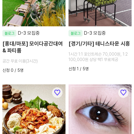
D-3 모집중
D-3 모집중
블로그
블로그
[홍대/마포] 모이다공간대여
[경기/기타] 테니스타운 시흥
& 파티룸
1시간 1:1 포인트레슨 70,000원, 1:2
100,000원 상당 택1 무료제공
공간 무료 이용(3시간)
신청 1 / 5명
신청 0 / 5명