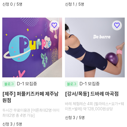
신청 0 / 5명
신청 1 / 5명
D-1 모집중
D-1 모집중
블로그
블로그
[제주] 퍼플키즈카페 제주남
[강서/목동] 드바레 마곡점
원점
바레 체험레슨 4회 (필라테스+요가+웨
이트+발레) 약 128,000원상당
두시간 무료이용권 [어른최대2명 아이
최대2명 총 4명 가능]
신청 3 / 5명
신청 3 / 5명