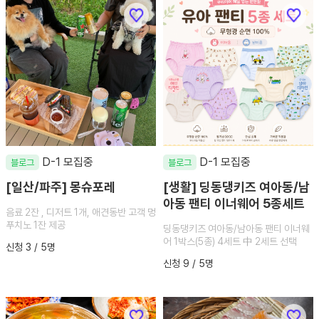
D-1 모집중
D-1 모집중
블로그
블로그
[일산/파주] 몽슈포레
[생활] 딩동댕키즈 여아동/남
아동 팬티 이너웨어 5종세트
음료 2잔 , 디저트 1개, 애견동반 고객 멍
푸치노 1잔 제공
딩동댕키즈 여아동/남아동 팬티 이너웨
어 1박스(5종) 4세트 中 2세트 선택
신청 3 / 5명
신청 9 / 5명