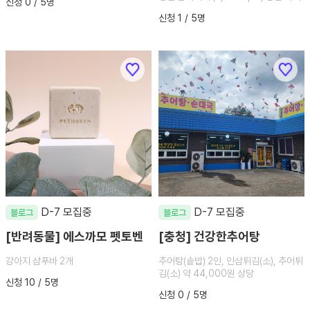
신청 0 / 5명
신청 1 / 5명
D-7 모집중
D-7 모집중
블로그
블로그
[반려동물] 에스까모 펫토벤
[충청] 건강한추어탕
강아지 샴푸바 2개
추어탕(솥밥) 2인, 인삼튀김(소), 추어튀
김(소) 약 44,000원 상당
신청 10 / 5명
신청 0 / 5명