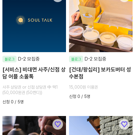
D-2 모집중
D-2 모집중
블로그
블로그
[서비스] 비대면 사주/신점 상
[건대/왕십리] 보카도버터 성
담 어플 소울톡
수본점
사주 상담권 or 신점 상담권 中 택1
15,000원 이용권
(50,000원권 (50캔디))
신청 0 / 5명
신청 0 / 5명