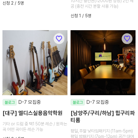
10시간 충전권(12000원 상당) 2인 제
신청 2 / 5명
공 (충전 시간 분할 사용 가능)
신청 1 / 5명
D-7 모집중
D-7 모집중
블로그
블로그
[대구] 엘디스실용음악학원
[남양주/구리/하남] 힙구리파
티룸
기타 or 드럼 중 택1 50분 레슨 / 원하는
곡 어떤 곡이든 레슨 가능
평일,주말 낮타임패키지 (11am-5pm)
평일 밤패키지 (7pm-12pm) 공간 대여