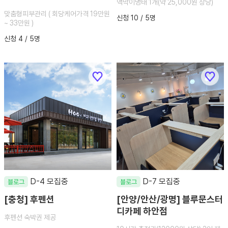
액막이명태 1개(약 25,000원 상당)
맞춤형피부관리 ( 회당케어가격 19만원
신청 10 / 5명
~ 33만원 )
신청 4 / 5명
D-4 모집중
D-7 모집중
블로그
블로그
[충청] 후펜션
[안양/안산/광명] 블루문스터
디카페 하안점
후펜션 숙박권 제공