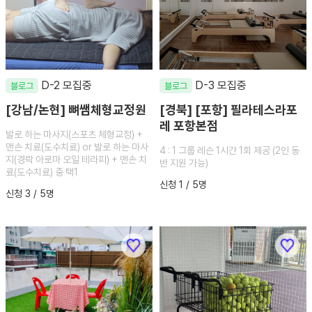
D-2 모집중
D-3 모집중
블로그
블로그
[강남/논현] 뼈쌤체형교정원
[경북] [포항] 필라테스라포
레 포항본점
발로 하는 마사지(스포츠 체형교정) +
맨손 치료(도수치료) or 발로 하는 마사
4 : 1 그룹 레슨 1시간 1회 제공 (2인 동
지(경락 아로마 오일 테라피) + 맨손 치
반 지원 가능)
료(도수치료) 중 택1
신청 1 / 5명
신청 3 / 5명