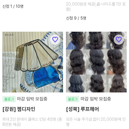
20,000원권 제공( 必 너티드롭 1잔 포
신청 1 / 10명
함)
신청 9 / 5명
마감 임박 모집중
마감 임박 모집중
블로그
블로그
[강원] 젬디자인
[성북] 루프헤어
최대 2인 원데이 클래스 인당 4만원 (총
모든 시술 추가금 없이 20,000원에 진
8만원 제공)
행