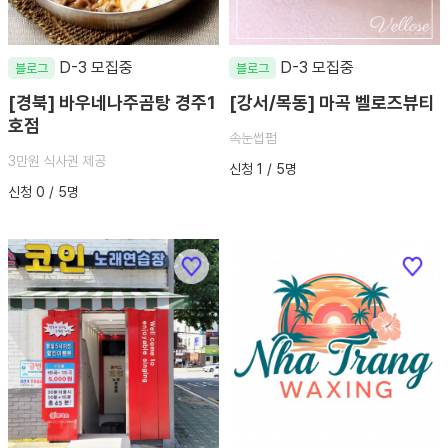
D-3 모집중
D-3 모집중
블로그
블로그
[경북] 바우네나주곰탕 경주1
[강서/목동] 마곡 벨로즈뷰티
호점
속눈썹펌
3만원 식사권 제공
신청 1 / 5명
신청 0 / 5명