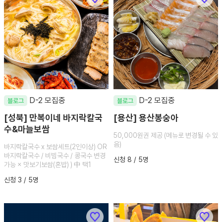
D-2 모집중
D-2 모집중
블로그
블로그
[성북] 만복이네 바지락칼국
[용산] 용산봉숭아
수&마늘보쌈
50,000원권 제공 (메뉴로 변경될 수 있
음)
바지락칼국수 x 보쌈세트(2인이상) OR
바지락칼국수 / 비빔국수 / 콩국수 변경
신청 8 / 5명
가능 × 맛보기보쌈(혼밥) ) 中 택1
신청 3 / 5명