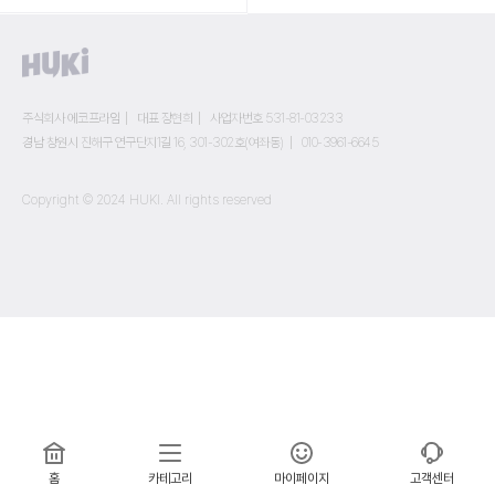
주식회사 에코프라임
대표 장현희
사업자번호 531-81-03233
경남 창원시 진해구 연구단지1길 16, 301-302호(여좌동)
010-3961-6645
Copyright © 2024 HUKI. All rights reserved
홈
카테고리
마이페이지
고객센터