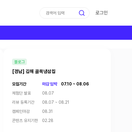
로그인
블로그
[경남] 김해 골목냉삼집
모집기간
마감 임박
07.10 ~ 08.06
체험단 발표
08.07
리뷰 등록기간
08.07 ~ 08.21
캠페인마감
08.31
콘텐츠 유지기한
02.28