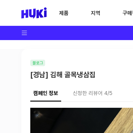
제품
지역
구매
블로그
[경남] 김해 골목냉삼집
캠페인 정보
신청한 리뷰어 4/5