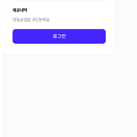
제공내역
냉동삼겹살 4인분제공
로그인