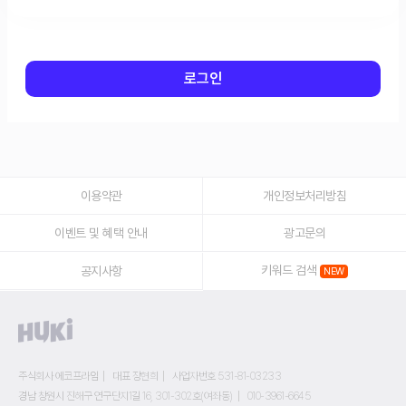
로그인
이용약관
개인정보처리방침
이벤트 및 혜택 안내
광고문의
키워드 검색
공지사항
주식회사 에코프라임
대표 장현희
사업자번호 531-81-03233
경남 창원시 진해구 연구단지1길 16, 301-302호(여좌동)
010-3961-6645