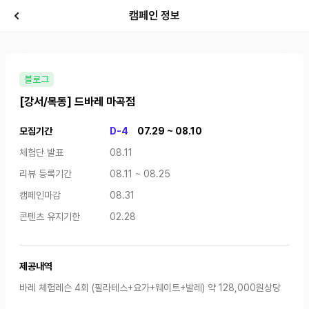
캠페인 정보
블로그
[강서/목동] 드바레 마곡점
모집기간
D-4
07.29 ~ 08.10
체험단 발표
08.11
리뷰 등록기간
08.11 ~ 08.25
캠페인마감
08.31
콘텐츠 유지기한
02.28
제공내역
바레 체험레슨 4회 (필라테스+요가+웨이트+발레) 약 128,000원상당