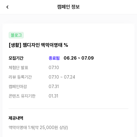
캠페인 정보
블로그
[생활] 젬디자인 액막이명태 %
모집기간
종료됨
06.26 ~ 07.09
체험단 발표
07.10
리뷰 등록기간
07.10 ~ 07.24
캠페인마감
07.31
콘텐츠 유지기한
01.31
제공내역
액막이명태 1개(약 25,000원 상당)