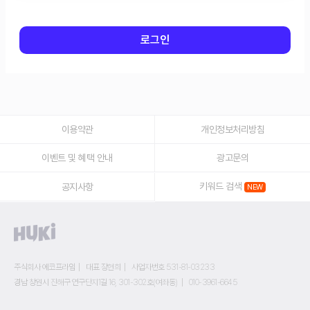
로그인
이용약관
개인정보처리방침
이벤트 및 혜택 안내
광고문의
키워드 검색
공지사항
주식회사 에코프라임
대표 장현희
사업자번호 531-81-03233
경남 창원시 진해구 연구단지1길 16, 301-302호(여좌동)
010-3961-6645